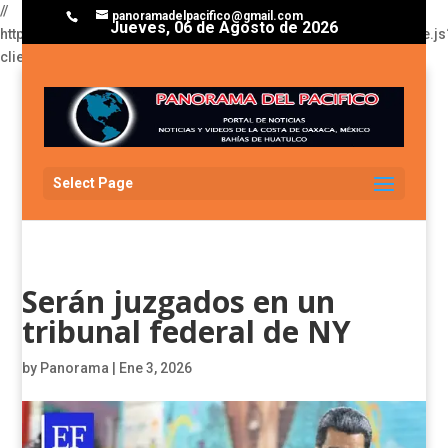
//
panoramadelpacifico@gmail.com
Jueves, 06 de Agosto de 2026
https://pagead2.googlesyndication.com/pagead/js/adsbygoogle.js
client=ca-pub-3929368393811174
Select Page
Serán juzgados en un
tribunal federal de NY
by
Panorama
|
Ene 3, 2026