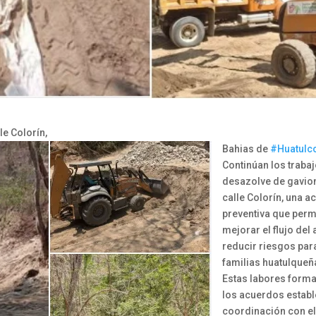
le Colorín,
Bahias de
#Huatulc
Continúan los traba
desazolve de gavion
calle Colorín, una a
preventiva que perm
mejorar el flujo del
reducir riesgos par
familias huatulqueñ
Estas labores forma
los acuerdos estab
coordinación con e