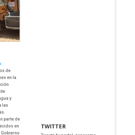
o
.
jos de
es en la
cción
ite
 agua y
a las
as.
n parte de
TWITTER
lecidos en
l Gobierno