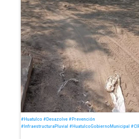
#Huatulco
#Desazolve
#Prevención
#InfraestructuraPluvial
#HuatulcoGobiernoMunicipal
#CI