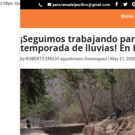
//
https://pagead2.googlesyndication.com/pagead/js/adsbygoogle
panoramadelpacifico@gmail.com
Inicio
¡Seguimos trabajando par
temporada de lluvias! En
by
ROBERTO EMILIO agustiniano Dominguez
|
May 21, 202