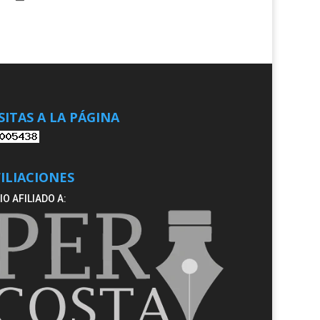
SITAS A LA PÁGINA
FILIACIONES
IO AFILIADO A: