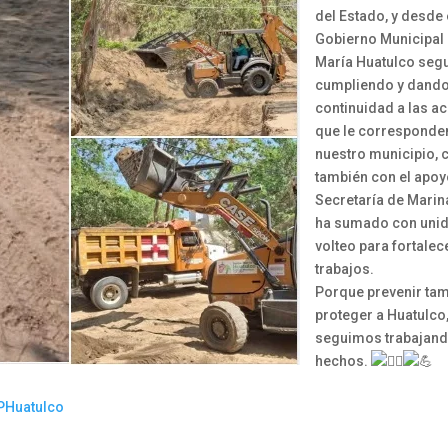
del Estado, y desde 
Gobierno Municipal
María Huatulco se
cumpliendo y dand
continuidad a las a
que le corresponde
nuestro municipio,
también con el apoy
Secretaría de Marin
ha sumado con uni
volteo para fortalec
trabajos.
Porque prevenir ta
proteger a Huatulco
seguimos trabajan
hechos.
PHuatulco