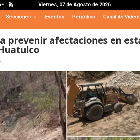
.js?client=ca-pub-3929368393811174
Viernes, 07 de Agosto de 2026
Secciones
Eventos
Periódico
Canal de Video
a prevenir afectaciones en est
 Huatulco
6