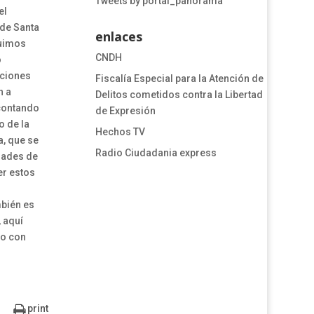
Tweets by portal_panorama
el
 de Santa
enlaces
guimos
CNDH
o
cciones
​​​​​​​​​​​​Fiscalía Especial para la Atención de
n a
Delitos cometidos contra la Libertad
 contando
de Expresión​
o de la
Hechos TV
a, que se
Radio Ciudadania express
dades de
er estos
mbién es
, aquí
do con
print