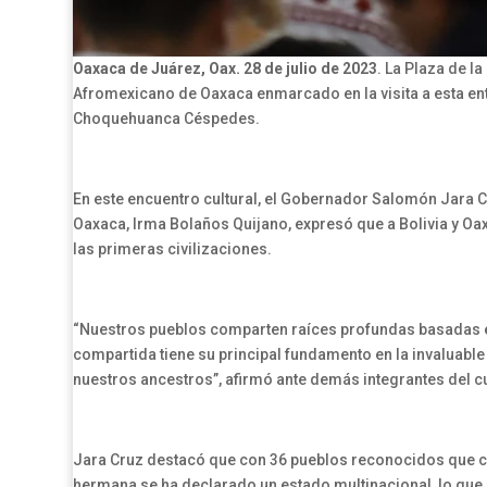
Oaxaca de Juárez, Oax. 28 de julio de 2023
. La Plaza de l
Afromexicano de Oaxaca enmarcado en la visita a esta ent
Choquehuanca Céspedes.
En este encuentro cultural, el Gobernador Salomón Jara 
Oaxaca, Irma Bolaños Quijano, expresó que a Bolivia y Oax
las primeras civilizaciones.
“Nuestros pueblos comparten raíces profundas basadas en 
compartida tiene su principal fundamento en la invaluable 
nuestros ancestros”, afirmó ante demás integrantes del c
Jara Cruz destacó que con 36 pueblos reconocidos que con
hermana se ha declarado un estado multinacional, lo que 