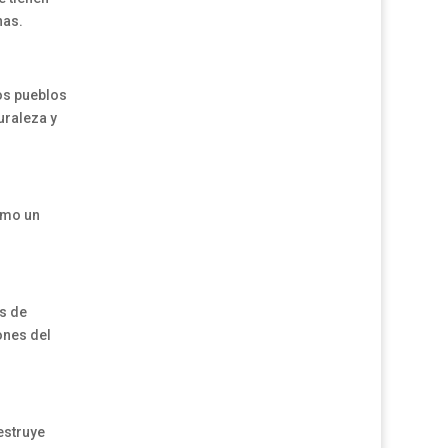
nas.
los pueblos
uraleza y
omo un
s de
ones del
estruye