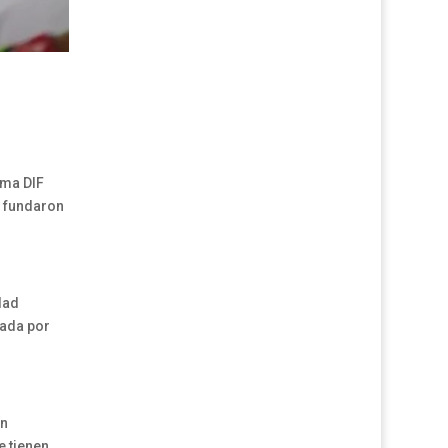
ema DIF
e fundaron
dad
gada por
ón
e tienen