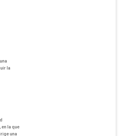
 una
uir la
id
 en la que
irige una