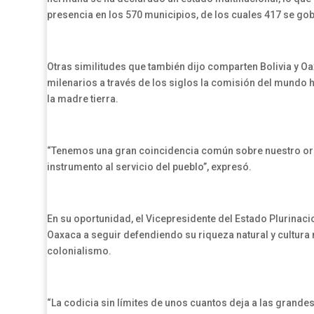
presencia en los 570 municipios, de los cuales 417 se go
Otras similitudes que también dijo comparten Bolivia y O
milenarios a través de los siglos la comisión del mundo h
la madre tierra.
“Tenemos una gran coincidencia común sobre nuestro orig
instrumento al servicio del pueblo”, expresó.
En su oportunidad, el Vicepresidente del Estado Plurina
Oaxaca a seguir defendiendo su riqueza natural y cultura
colonialismo.
“La codicia sin límites de unos cuantos deja a las grande