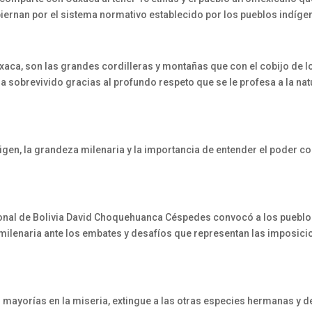
biernan por el sistema normativo establecido por los pueblos indíge
axaca, son las grandes cordilleras y montañas que con el cobijo de 
a sobrevivido gracias al profundo respeto que se le profesa a la nat
en, la grandeza milenaria y la importancia de entender el poder c
cional de Bolivia David Choquehuanca Céspedes convocó a los pueblo
 milenaria ante los embates y desafíos que representan las imposici
s mayorías en la miseria, extingue a las otras especies hermanas y d