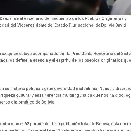
a Danza fue el escenario del Encuentro de los Pueblos Originarios y
idad del Vicepresidente del Estado Plurinacional de Bolivia David
Cruz quien estuvo acompañado por la Presidenta Honoraria del Sist
aca los define la esencia y el espíritu de los pueblos originarios qu
su historia política y gran diversidad multiétnica. Nuestra diversi
riqueza cultural y en la herencia multilingüística que nos ha sido le
uerpo diplomático de Bolivia.
forman el 62 por ciento de la población total de Bolivia, esta naci
comparte con Oaxaca al tener 16 etnias y el pueblo afromexicano qu