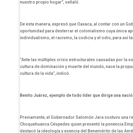
nuestro propio hogar”, señaló.
De esta manera, expresó que Oaxaca, al contar con un Go
oportunidad para desterrar el colonialismo cuya única apo
individualismo, el racismo, la codicia y el odio, para así ta
“Ante las múltiples crisis estructurales causadas por la s
cultura de dominación y muerte del mundo, nace la propues
cultura de la vida”, indicó.
Benito Juárez, ejemplo de todo líder que dirige una nació
Previamente, el Gobernador Salomón Jara sostuvo una reu
Choquehuanca Céspedes quien presentó la ponencia Empod
destacó la ideología y esencia del Benemérito de las Am