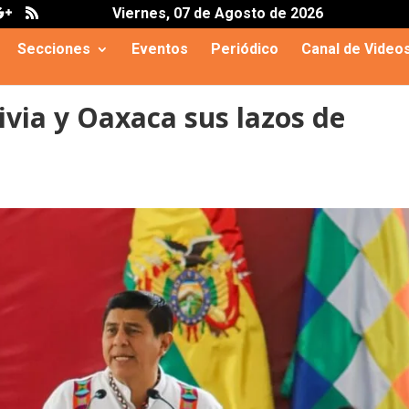
.js?client=ca-pub-3929368393811174
Viernes, 07 de Agosto de 2026
Secciones
Eventos
Periódico
Canal de Video
via y Oaxaca sus lazos de