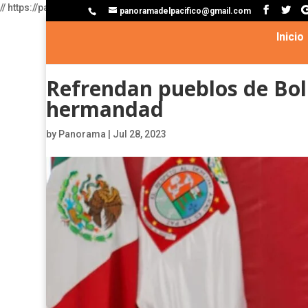
//
https://pagead2.googlesyndication.com/pagead/js/adsbygoogle
panoramadelpacifico@gmail.com
Inicio
Refrendan pueblos de Boli
hermandad
by
Panorama
|
Jul 28, 2023