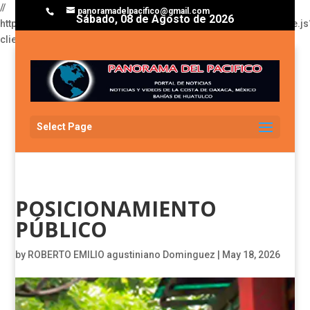
//
panoramadelpacifico@gmail.com
Sábado, 08 de Agosto de 2026
https://pagead2.googlesyndication.com/pagead/js/adsbygoogle.js
client=ca-pub-3929368393811174
Select Page
POSICIONAMIENTO
PÚBLICO
by
ROBERTO EMILIO agustiniano Dominguez
|
May 18, 2026