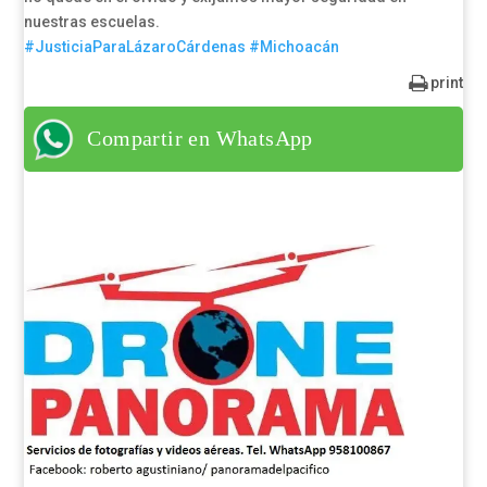
nuestras escuelas.
#JusticiaParaLázaroCárdenas
#Michoacán
print
Compartir en WhatsApp