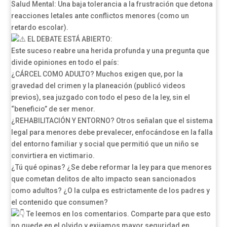
Salud Mental: Una baja tolerancia a la frustración que detona
reacciones letales ante conflictos menores (como un
retardo escolar).
EL DEBATE ESTÁ ABIERTO:
Este suceso reabre una herida profunda y una pregunta que
divide opiniones en todo el país:
¿CÁRCEL COMO ADULTO? Muchos exigen que, por la
gravedad del crimen y la planeación (publicó videos
previos), sea juzgado con todo el peso de la ley, sin el
“beneficio” de ser menor.
¿REHABILITACIÓN Y ENTORNO? Otros señalan que el sistema
legal para menores debe prevalecer, enfocándose en la falla
del entorno familiar y social que permitió que un niño se
convirtiera en victimario.
¿Tú qué opinas? ¿Se debe reformar la ley para que menores
que cometan delitos de alto impacto sean sancionados
como adultos? ¿O la culpa es estrictamente de los padres y
el contenido que consumen?
Te leemos en los comentarios. Comparte para que esto
no quede en el olvido y exijamos mayor seguridad en