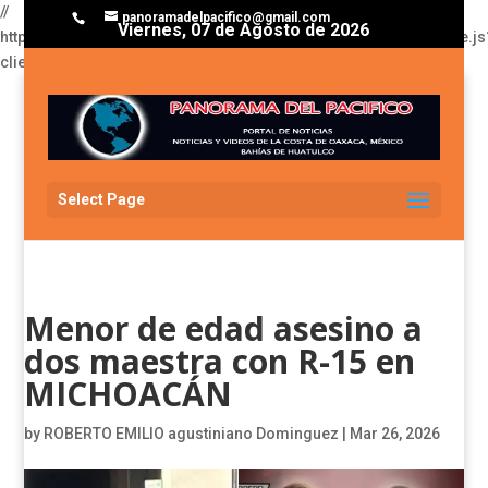
//
panoramadelpacifico@gmail.com
Viernes, 07 de Agosto de 2026
https://pagead2.googlesyndication.com/pagead/js/adsbygoogle.js
client=ca-pub-3929368393811174
Select Page
Menor de edad asesino a
dos maestra con R-15 en
MICHOACÁN
by
ROBERTO EMILIO agustiniano Dominguez
|
Mar 26, 2026