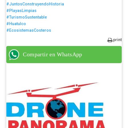
#JuntosConstruyendoHistoria
#PlayasLimpias
#TurismoSustentable
#Huatulco
#EcosistemasCosteros
print
Compartir en WhatsApp