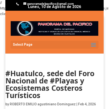
//
panoramadelpacifico@gmail.com
Lunes, 10 de Agosto de 2026
https://pagead2.googlesyndication.com/pagead/js/adsbygoogle.js
client=ca-pub-3929368393811174
Select Page
#Huatulco, sede del Foro
Nacional de #Playas y
Ecosistemas Costeros
Turísticos
by
ROBERTO EMILIO agustiniano Dominguez
|
Feb 4, 2026