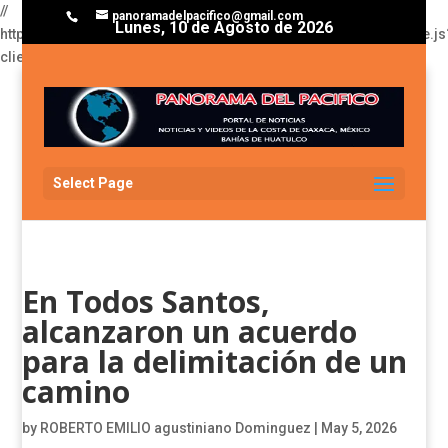
//
panoramadelpacifico@gmail.com
Lunes, 10 de Agosto de 2026
https://pagead2.googlesyndication.com/pagead/js/adsbygoogle.js
client=ca-pub-3929368393811174
Select Page
En Todos Santos,
alcanzaron un acuerdo
para la delimitación de un
camino
by
ROBERTO EMILIO agustiniano Dominguez
|
May 5, 2026