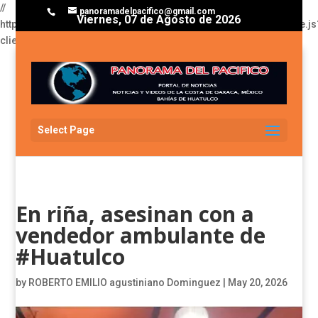
//
panoramadelpacifico@gmail.com
Viernes, 07 de Agosto de 2026
https://pagead2.googlesyndication.com/pagead/js/adsbygoogle.js
client=ca-pub-3929368393811174
Select Page
En riña, asesinan con a
vendedor ambulante de
#Huatulco
by
ROBERTO EMILIO agustiniano Dominguez
|
May 20, 2026