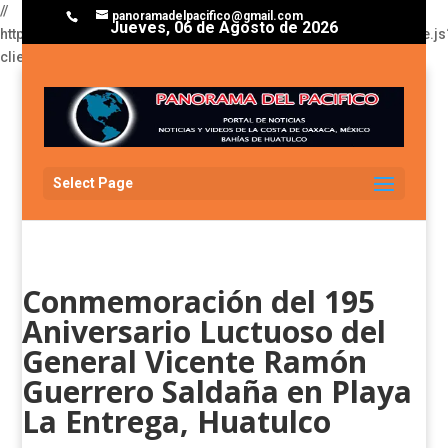
//
panoramadelpacifico@gmail.com
Jueves, 06 de Agosto de 2026
https://pagead2.googlesyndication.com/pagead/js/adsbygoogle.js
client=ca-pub-3929368393811174
Select Page
Conmemoración del 195
Aniversario Luctuoso del
General Vicente Ramón
Guerrero Saldaña en Playa
La Entrega, Huatulco