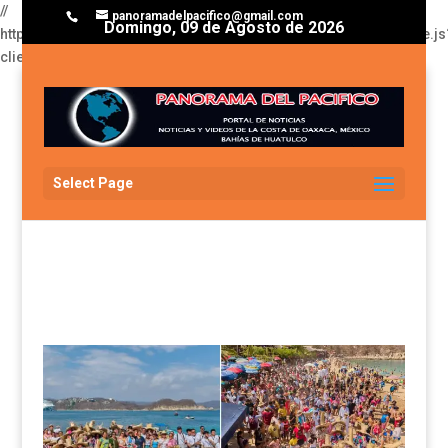
//
panoramadelpacifico@gmail.com
Domingo, 09 de Agosto de 2026
https://pagead2.googlesyndication.com/pagead/js/adsbygoogle.js
client=ca-pub-3929368393811174
Select Page